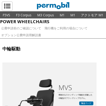
ペルモビール株
F5VS
F3 Corpus
M3 Corpus
M1
M1
アクトモア M1
POWER WHEELCHAIRS
公費申請前のご確認について
飛行機をご利用の場合について
オプション公費申請用解説書
中輪駆動