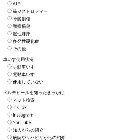
ALS
筋ジストロフィー
脊髄損傷
頸椎損傷
脳性麻痺
多発性硬化症
その他
車いす使用状況
手動車いす
電動車いす
使用していない
ペルモビールを知ったきっかけ
ネット検索
TikTok
Instagram
YouTube
知人からの紹介
病院やリハビリからの紹介