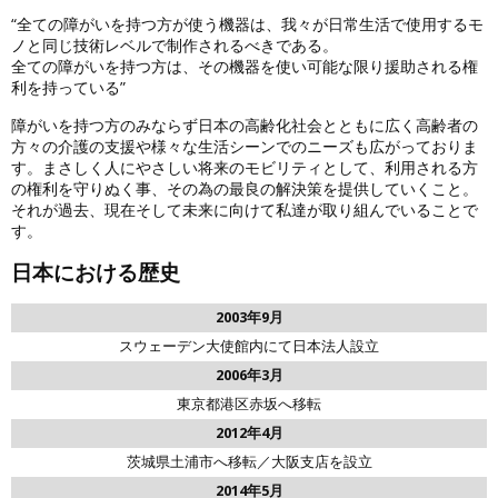
“全ての障がいを持つ方が使う機器は、我々が日常生活で使用するモ
ノと同じ技術レベルで制作されるべきである。
全ての障がいを持つ方は、その機器を使い可能な限り援助される権
利を持っている”
障がいを持つ方のみならず日本の高齢化社会とともに広く高齢者の
方々の介護の支援や様々な生活シーンでのニーズも広がっておりま
す。まさしく人にやさしい将来のモビリティとして、利用される方
の権利を守りぬく事、その為の最良の解決策を提供していくこと。
それが過去、現在そして未来に向けて私達が取り組んでいることで
す。
日本における歴史
2003年9月
スウェーデン大使館内にて日本法人設立
2006年3月
東京都港区赤坂へ移転
2012年4月
茨城県土浦市へ移転／大阪支店を設立
2014年5月