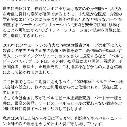
世界に先駆けて、長時間いすに座り続ける方の心身機能や生活状況
を考慮し良好な姿勢が確保できるように、また確かな医療・介護の
学術的なエビデンスにも基づき椅子や背もたれなど様々なパーツを
調整する“シーティングソリューション”技術と安全で快適に移動す
ることを可能にする“モビリティーソリューション”技術を真摯に追
求し提供してきました。
2013年にスウェーデンの有力なInvestor投資グループの傘下に入り
数多くの業界の有力企業の合併・吸収を経て、高信頼の手動車いす
導入、シーテイングソリューションをさらに拡充するなど “ペルモ
ビール”というブランドは、その確かな品質により医師、看護師、介
護関係者、療法士、正規販売店、ご利用者様などからの大きな信頼
によって築かれてきました。
ここ日本でも高いご期待に応えるべく、2003年秋にペルモビール株
式会社を設立し、数々のご利用者からのご信頼のもと、現在に至っ
ています。
そして今は全国に広がるペルモビール正規販売店、パートナー様と
共に、最高の製品、サービス、ペルモビールの変わらない価値をご
利用者様に提供すべく日々尽力しております。
私達は50年以上前から今日に至るまで、創始者であるペル・ユデー
ン医師の次の理念を今も変わず大切に守り続けています。