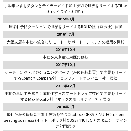
手動車いすをチタンとテイラーメイド加工技術で世界をリードするTiLite
社(タイライト社)買収
2015年3月
床ずれ予防クッションで世界をリードするROHO社（ロホ社）買収
2016年7月
大阪支店を本社へ統合しリモート・サポート・システムの運用を開始
2016年10月
本社を東京都江東区に移転
2017年10月
シーティング・ポジショニングパーツ（座位保持装置）で世界をリード
するComfort Company社（コンフォートカンパニー社）買収
2017年12月
手動の車いすを素早く電動化するスマートドライブ技術で世界をリード
するMax Mobility社（マックスモビリティー社）買収
2018年1月
優れた座位保持装置加工技術を持つOttobock OBSS とNUTEC custom
seating business (オットーボック社OBSSとNUTEC カスタムシーティン
グ部門)買収