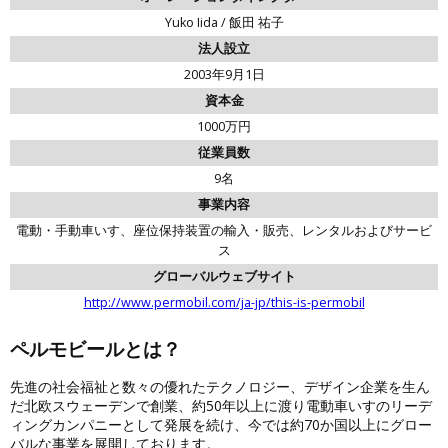
Yuko Iida / 飯田 祐子
法人設立
2003年9月1日
資本金
1000万円
従業員数
9名
事業内容
電動・手動車いす、座位保持装置の輸入・販売、レンタルおよびサービ
ス
グローバルウェブサイト
http://www.permobil.com/ja-jp/this-is-permobil
ペルモビールとは？
先進の社会福祉と数々の優れたテクノロジー、デザイン企業を生ん
だ北欧スウェーデンで創業、約50年以上に渡り電動車いすのリーデ
ィングカンパニーとして発展を続け、今では約70か国以上にグロー
バルな事業を展開しております。