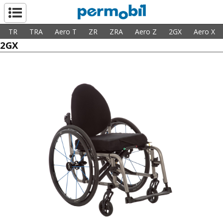
ペルモビール株
TR
TRA
Aero T
ZR
ZRA
Aero Z
2GX
Aero X
2GX