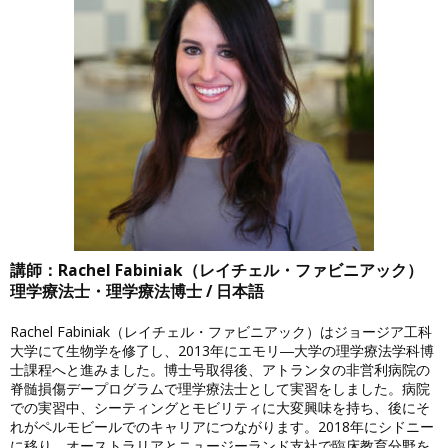
講師：Rachel Fabiniak（レイチェル・ファビニアック）
理学療法士・理学療法博士 / 日本語
Rachel Fabiniak（レイチェル・ファビニアック）はジョージア工科
大学にて生物学を修了し、2013年にエモリ―大学の理学療法学科博
士課程へと進みました。博士号取得後、アトランタの非営利病院の
脊髄損傷デープログラムで理学療法士として実習をしました。病院
での実習中、シーティングとモビリティに大変興味を持ち、後にそ
れがペルモビールでのキャリアにつながります。2018年にシドニー
に移り、オーストラリアとニュージーランド支社で臨床教育分野を