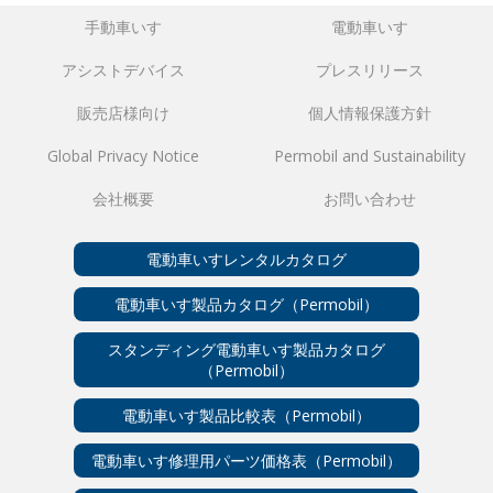
手動車いす
電動車いす
アシストデバイス
プレスリリース
販売店様向け
個人情報保護方針
Global Privacy Notice
Permobil and Sustainability
会社概要
お問い合わせ
電動車いすレンタルカタログ
電動車いす製品カタログ（Permobil）
スタンディング電動車いす製品カタログ
（Permobil）
電動車いす製品比較表（Permobil）
電動車いす修理用パーツ価格表（Permobil）