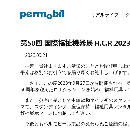
ペルモビー
リアルライフ
ク
第50回 国際福祉機器展 H.C.R.20
2023.09.21
拝啓 貴社ますますご清栄のこととお慶び申し上
平素は格別のお引立てを賜り厚くお礼申し上げます
さて、この度2023年9月27日から開催される「第5
50周年を迎えたロホクッションを始め、福祉用具レンタ
また、参考出品として中輪駆動タイプ初のスタンディ
マで、スタンディング、座位保持、福祉用具レンタ
弊社展示ブースにお越しください。
今後ともペルモビール製品の変わらぬご愛顧の程