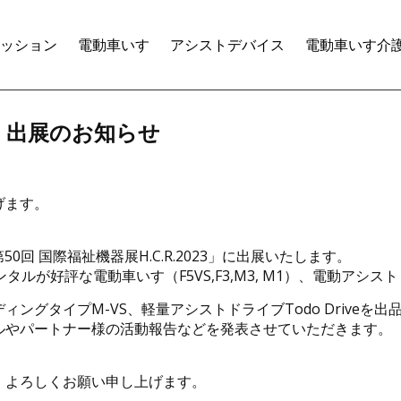
ル株式会社
ッション
電動車いす
アシストデバイス
電動車いす介
23 出展のお知らせ
げます。
。
0回 国際福祉機器展H.C.R.2023」に出展いたします。
ルが好評な電動車いす（F5VS,F3,M3, M1）、電動アシ
ングタイプM-VS、軽量アシストドライブTodo Drive
ルやパートナー様の活動報告などを発表させていただきます。
、よろしくお願い申し上げます。