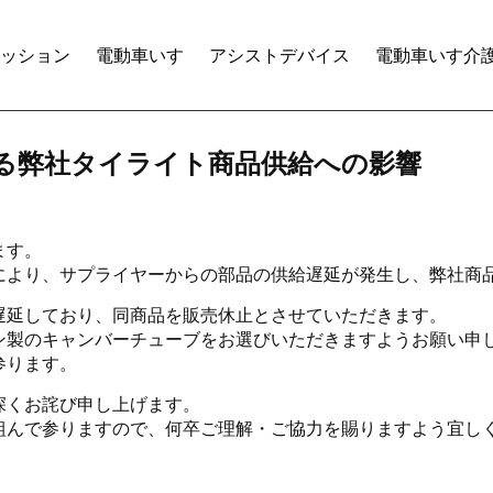
ル株式会社
ッション
電動車いす
アシストデバイス
電動車いす介
る弊社タイライト商品供給への影響
ます。
により、サプライヤーからの部品の供給遅延が発生し、弊社商
遅延しており、同商品を販売休止とさせていただきます。
ン製のキャンバーチューブをお選びいただきますようお願い申
参ります。
深くお詫び申し上げます。
組んで参りますので、何卒ご理解・ご協力を賜りますよう宜し