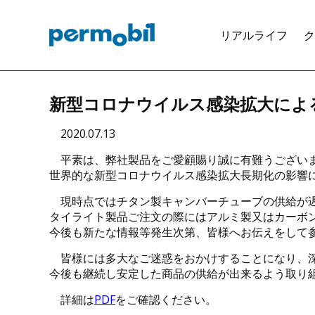
ペルモビー
リアルライフ
ク
新型コロナウイルス感染拡大によ
2020.07.13
平素は、弊社製品をご愛顧賜り誠に有難うござい
世界的な新型コロナウイルス感染拡大長期化の影響
現時点ではチタン製キャンバーチューブの供給が
タイライト製品ご注文の際にはアルミ製又はカーボ
今後も新たな情報等発生次第、皆様へお伝えをして
皆様には多大なご迷惑をおかけすることになり、
今後も継続し安定した商品の供給が出来るよう取り
詳細は
PDF
をご確認ください。